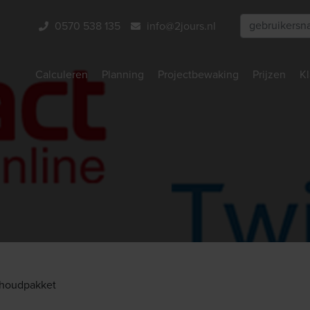
0570 538 135
info@2jours.nl
Calculeren
Planning
Projectbewaking
Prijzen
Kl
khoudpakket