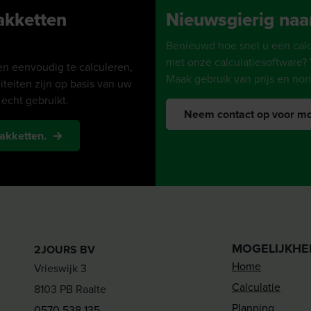
pakketten
Nieuwsgierig naa
Benieuwd hoe snel u een calcu
met onze calculatiesoftware? 
en eenvoudig te calculeren,
Maak gebruik van prijs en nor
iteiten zijn op basis van uw
 echt gebruikt.
Neem contact op voor mo
pakketten.
MOGELIJKHE
2JOURS BV
Home
Vrieswijk 3
Calculatie
8103 PB Raalte
Planning
0570 538 135