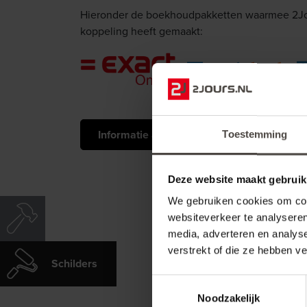
Hieronder de boekhoudpakketten waarmee 2Jo
koppeling heeft gemaakt:
Informatie aanvragen
Bekijk p
Toestemming
Deze website maakt gebruik
We gebruiken cookies om cont
websiteverkeer te analyseren
media, adverteren en analys
verstrekt of die ze hebben v
Schilders
Toestemmingsselectie
Noodzakelijk