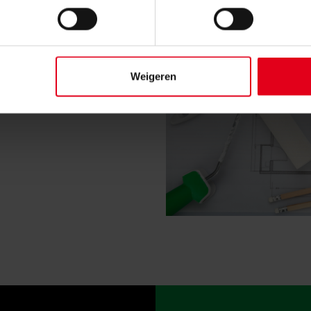
 eruit?
Weigeren
ijgen hebben we