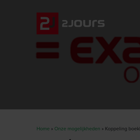
Home
»
Onze mogelijkheden
»
Koppeling boe